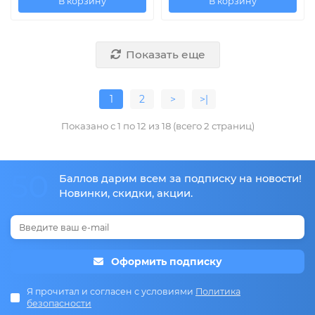
В корзину
В корзину
Показать еще
1
2
>
>|
Показано с 1 по 12 из 18 (всего 2 страниц)
50
Баллов дарим всем за подписку на новости!
Новинки, скидки, акции.
Оформить подписку
Я прочитал и согласен с условиями
Политика
безопасности