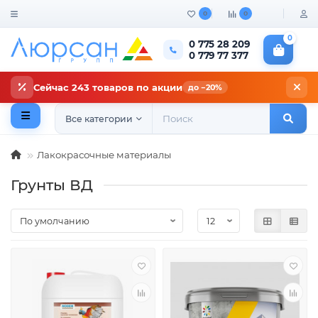
0
0
0
0 775 28 209
0 779 77 377
Сейчас 243 товаров по акции
до −20%
Все категории
Лакокрасочные материалы
Грунты ВД