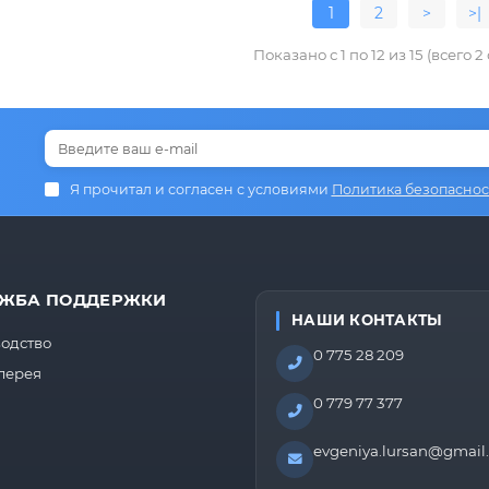
1
2
>
>|
Показано с 1 по 12 из 15 (всего 2
Я прочитал и согласен с условиями
Политика безопаснос
ЖБА ПОДДЕРЖКИ
НАШИ КОНТАКТЫ
одство
0 775 28 209
лерея
0 779 77 377
evgeniya.lursan@gmail