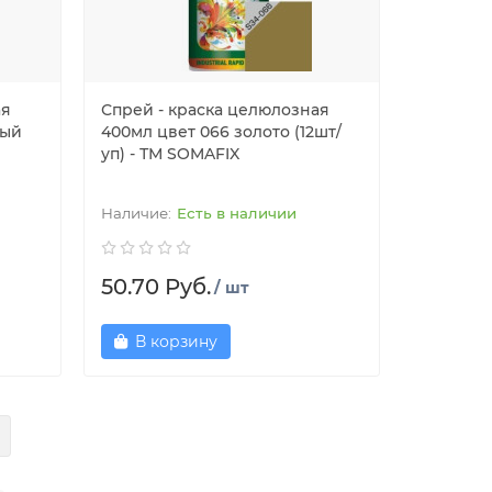
ая
Спрей - краска целюлозная
рый
400мл цвет 066 золото (12шт/
уп) - ТМ SOMAFIX
Есть в наличии
50.70 Руб.
/ шт
В корзину