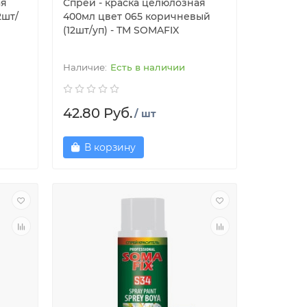
ая
Спрей - краска целюлозная
2шт/
400мл цвет 065 коричневый
(12шт/уп) - ТМ SOMAFIX
Есть в наличии
42.80 Руб.
/ шт
В корзину