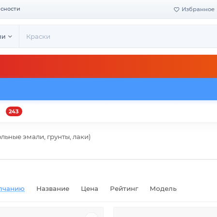
асности
Избранное
ии
243
и
Оплата и доставка
Своё производство
Конта
льные эмали, грунты, лаки)
лчанию
Название
Цена
Рейтинг
Модель