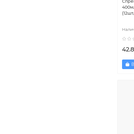
Спре
400м
(12шт
42.
В