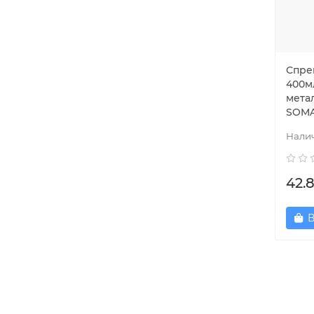
Спре
400мл
метал
SOMA
42.
В