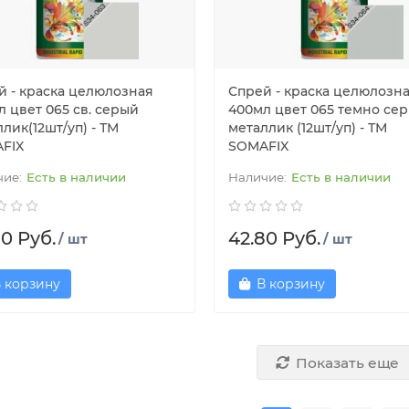
й - краска целюлозная
Спрей - краска целюлозн
 цвет 065 св. серый
400мл цвет 065 темно се
лик(12шт/уп) - ТМ
металлик (12шт/уп) - ТМ
FIX
SOMAFIX
Есть в наличии
Есть в наличии
80 Руб.
42.80 Руб.
/ шт
/ шт
 корзину
В корзину
Показать еще