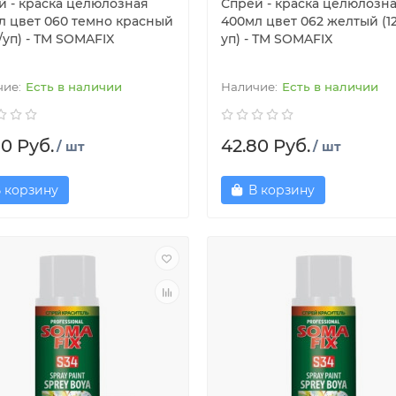
й - краска целюлозная
Спрей - краска целюлозн
л цвет 060 темно красный
400мл цвет 062 желтый (1
/уп) - ТМ SOMAFIX
уп) - ТМ SOMAFIX
Есть в наличии
Есть в наличии
80 Руб.
42.80 Руб.
/ шт
/ шт
 корзину
В корзину