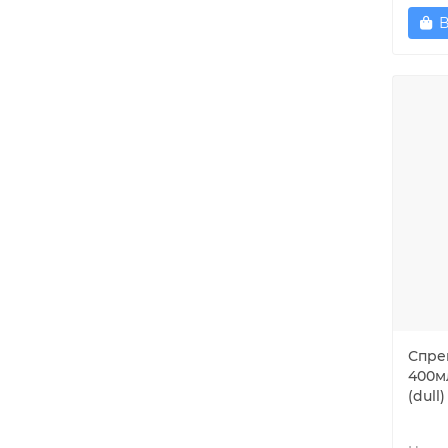
В
Спре
400м
(dull