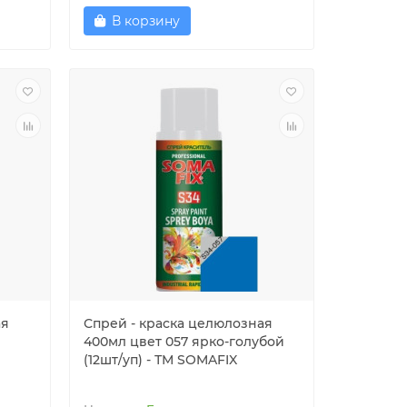
В корзину
ая
Спрей - краска целюлозная
400мл цвет 057 ярко-голубой
(12шт/уп) - ТМ SOMAFIX