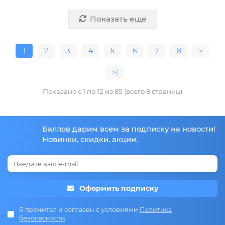
Показать еще
1
2
3
4
5
6
7
8
>
>|
Показано с 1 по 12 из 85 (всего 8 страниц)
50
Баллов дарим всем за подписку на новости!
Новинки, скидки, акции.
Оформить подписку
Я прочитал и согласен с условиями
Политика
безопасности