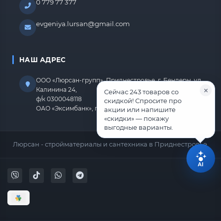
0 779 77 377
evgeniya.lursan@gmail.com
НАШ АДРЕС
ООО «Люрсан-групп», Приднестровье, г. Бендеры, ул.
Калинина 24,
Сейчас 243 товаров со
ф/к 0300048118
скидкой! Спросите про
ОАО «Эксимбанк», г.Бендеры, р/с 2212670000000818
акции или напишите
«скидки» — покажу
выгодные варианты.
Люрсан - стройматериалы и сантехника в Приднестровье.
AI