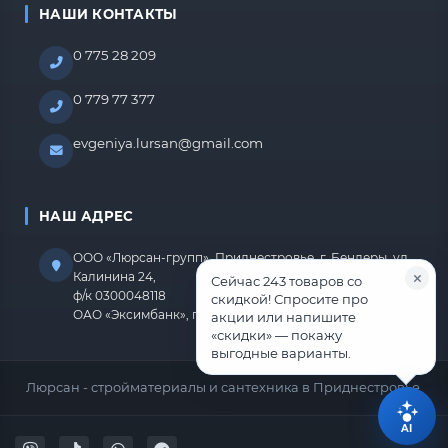
НАШИ КОНТАКТЫ
0 775 28 209
0 779 77 377
evgeniya.lursan@gmail.com
НАШ АДРЕС
ООО «Люрсан-групп», Приднестровье, г. Бендеры, ул.
Калинина 24,
Сейчас 243 товаров со
ф/к 0300048118
скидкой! Спросите про
ОАО «Эксимбанк», г.Бендеры, р/с 2212670000000818
акции или напишите
«скидки» — покажу
выгодные варианты.
Люрсан - стройматериалы и сантехника в Приднестровье.
AI