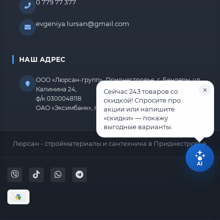
0 779 77 377
evgeniya.lursan@gmail.com
НАШ АДРЕС
ООО «Люрсан-групп», Приднестровье, г. Бендеры, ул.
Калинина 24,
Сейчас 243 товаров со
ф/к 0300048118
скидкой! Спросите про
ОАО «Эксимбанк», г.Бендеры, р/с 2212670000000818
акции или напишите
«скидки» — покажу
выгодные варианты.
Люрсан - стройматериалы и сантехника в Приднестровье.
AI