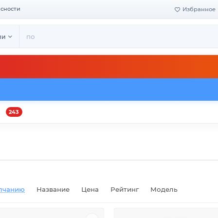
асности
Избранное
ии
243
и
Оплата и доставка
Своё производство
Конта
лчанию
Название
Цена
Рейтинг
Модель