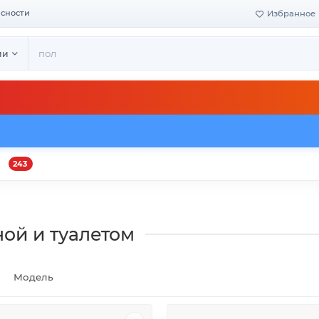
асности
Избранное
ии
243
и
Оплата и доставка
Своё производство
Конта
ной и туалетом
Модель