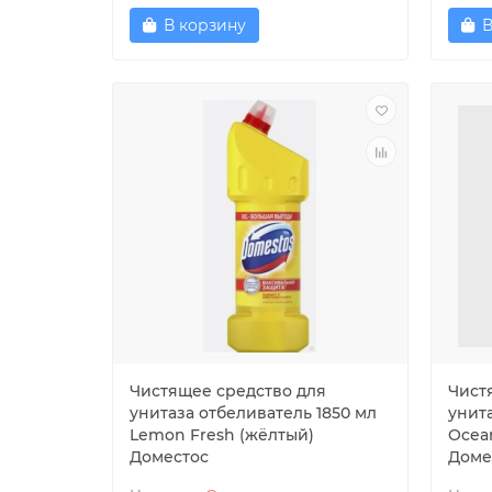
В корзину
В
Чистящее средство для
Чист
унитаза отбеливатель 1850 мл
унит
Lemon Fresh (жёлтый)
Ocean
Доместос
Доме