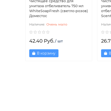
Чистящее средство для
Чист
унитаза отбеливатель 750 мл
унив
WhiteSoapFresh (светло-розов)
отбе
Доместос
Scen
Очень мало
42.40 Руб.
26.7
/ шт
В корзину
В