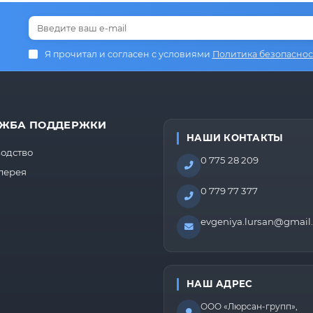
Я прочитал и согласен с условиями
Политика безопаснос
ЖБА ПОДДЕРЖКИ
НАШИ КОНТАКТЫ
одство
0 775 28 209
лерея
0 779 77 377
evgeniya.lursan@gmail
НАШ АДРЕС
ООО «Люрсан-групп»,