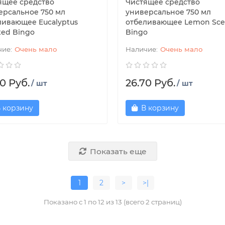
ящее средство
Чистящее средство
ерсальное 750 мл
универсальное 750 мл
ливающее Eucalyptus
отбеливающее Lemon Sce
ted Bingo
Bingo
Очень мало
Очень мало
0 Руб.
26.70 Руб.
/ шт
/ шт
 корзину
В корзину
Показать еще
1
2
>
>|
Показано с 1 по 12 из 13 (всего 2 страниц)