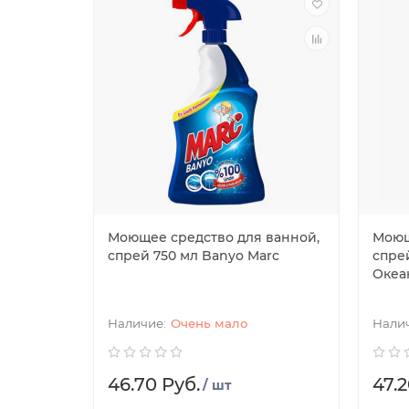
Моющее средство для ванной,
Моющ
спрей 750 мл Banyo Marc
спре
Океа
Очень мало
46.70 Руб.
47.2
/ шт