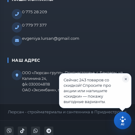
0 775 28 209
0 779 77 377
evgeniya.lursan@gmail.com
НАШ АДРЕС
ООО «Люрсан-групп», Приднестровье, г. Бендеры, ул.
Калинина 24,
Сейчас 243 товаров со
ф/к 0300048118
скидкой! Спросите про
ОАО «Эксимбанк», г.Бендеры, р/с 2212670000000818
акции или напишите
«скидки» — покажу
выгодные варианты.
Люрсан - стройматериалы и сантехника в Приднестровье.
AI