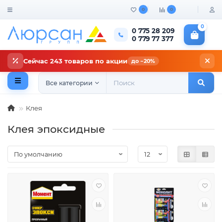
0
0
0
0 775 28 209
0 779 77 377
Сейчас 243 товаров по акции
до −20%
Все категории
Клея
Клея эпоксидные