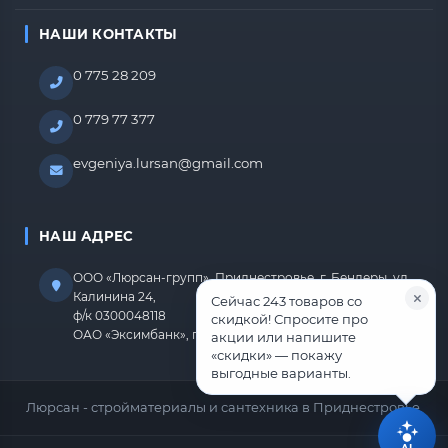
НАШИ КОНТАКТЫ
0 775 28 209
0 779 77 377
evgeniya.lursan@gmail.com
НАШ АДРЕС
ООО «Люрсан-групп», Приднестровье, г. Бендеры, ул.
Калинина 24,
Сейчас 243 товаров со
ф/к 0300048118
скидкой! Спросите про
ОАО «Эксимбанк», г.Бендеры, р/с 2212670000000818
акции или напишите
«скидки» — покажу
выгодные варианты.
Люрсан - стройматериалы и сантехника в Приднестровье.