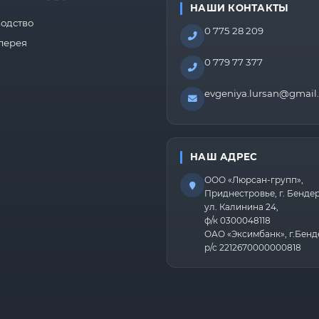
НАШИ КОНТАКТЫ
одство
0 775 28 209
лерея
0 779 77 377
evgeniya.lursan@gmail
НАШ АДРЕС
ООО «Люрсан-групп»,
Приднестровье, г. Бенде
ул. Калинина 24,
ф/к 0300048118
ОАО «Эксимбанк», г.Бенд
р/с 2212670000000818