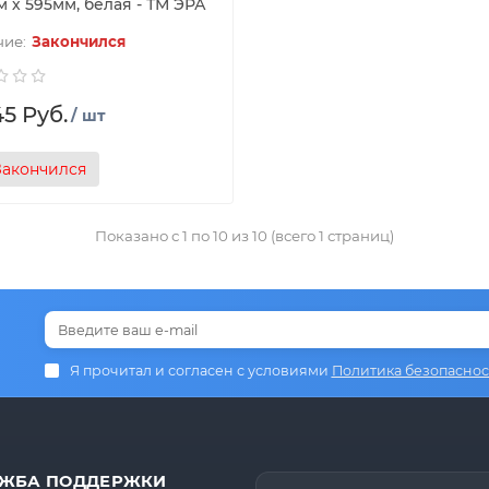
 х 595мм, белая - ТМ ЭРА
Закончился
45 Руб.
/ шт
Закончился
Показано с 1 по 10 из 10 (всего 1 страниц)
Я прочитал и согласен с условиями
Политика безопаснос
ЖБА ПОДДЕРЖКИ