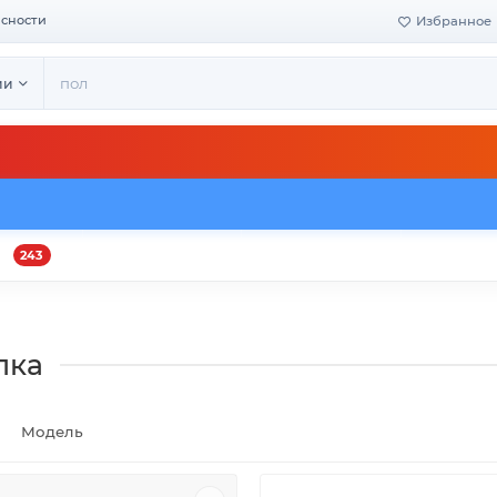
асности
Избранное
ии
243
и
Оплата и доставка
Своё производство
Конта
лка
Модель