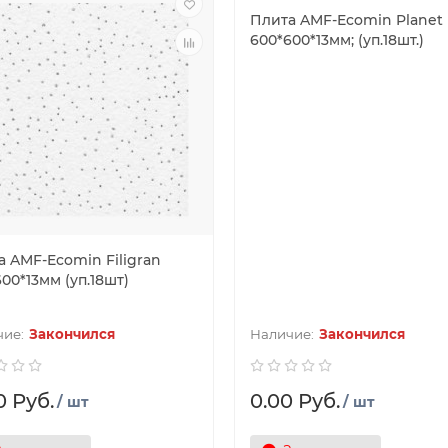
Плита AMF-Ecomin Planet
600*600*13мм; (уп.18шт.)
а AMF-Ecomin Filigran
00*13мм (уп.18шт)
Закончился
Закончился
0 Руб.
0.00 Руб.
/ шт
/ шт