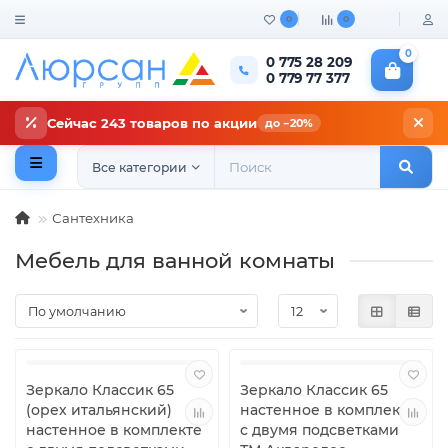
0
0
0
0 775 28 209
0 779 77 377
Сейчас 243 товаров по акции
до −20%
Все категории
Сантехника
Мебель для ванной комнаты
Зеркало Классик 65
Зеркало Классик 65
(орех итальянский)
настенное в комплекте
настенное в комплекте
с двумя подсветками