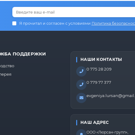
Я прочитал и согласен с условиями
Политика безопаснос
ЖБА ПОДДЕРЖКИ
НАШИ КОНТАКТЫ
одство
0 775 28 209
лерея
0 779 77 377
evgeniya.lursan@gmail
НАШ АДРЕС
ООО «Люрсан-групп»,