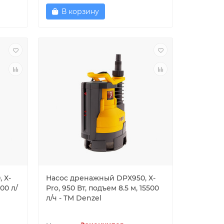
В корзину
 Х-
Насос дренажный DPХ950, Х-
500 л/
Pro, 950 Вт, подъем 8.5 м, 15500
л/ч - TM Denzel