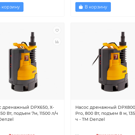
 корзину
В корзину
с дренажный DPХ650, Х-
Насос дренажный DPХ800,
650 Вт, подъем 7м, 11500 л/ч
Pro, 800 Вт, подъем 8 м, 13
Denzel
ч - TM Denzel