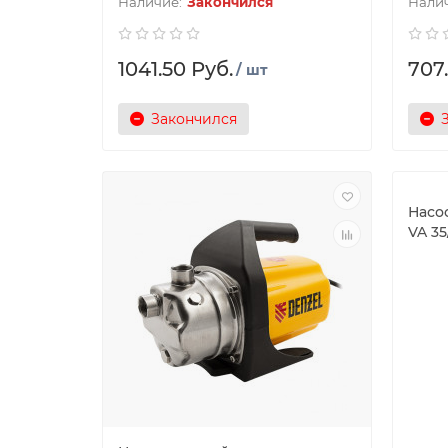
Закончился
1041.50 Руб.
707
/ шт
Закончился
Насо
VA 35