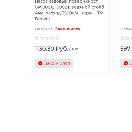
Насос садовый повернхност.
GP1000X, 1000Вт, водяной столб
44м, расход 3500л/ч, нерж. - TM
Denzel
Закончился
1130.30 Руб.
597.
/ шт
Закончился