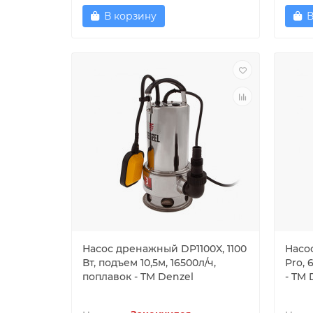
В корзину
В
Насос дренажный DP1100X, 1100
Насо
Вт, подъем 10,5м, 16500л/ч,
Pro, 
поплавок - TM Denzel
- TM 