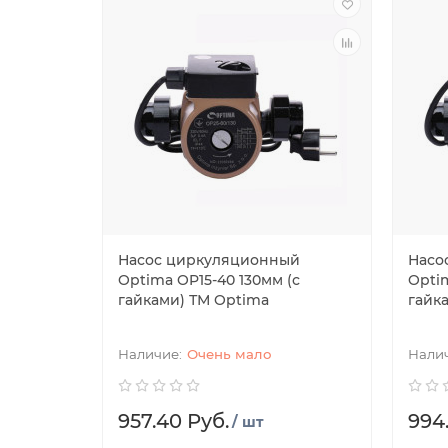
Насос циркуляционный
Насо
Optima OP15-40 130мм (с
Optim
гайками) ТМ Optima
гайк
Очень мало
957.40 Руб.
994
/ шт