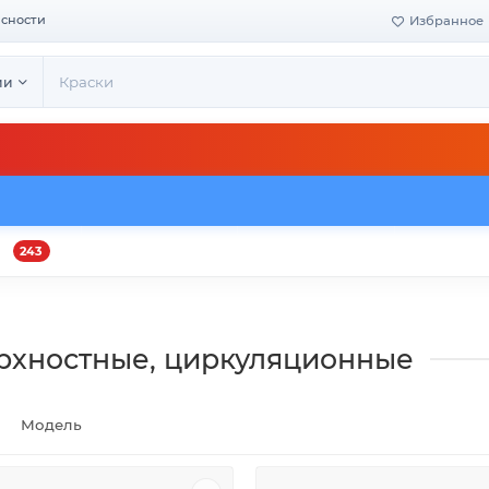
асности
Избранное
ии
243
и
Оплата и доставка
Своё производство
Конта
рхностные, циркуляционные
Модель