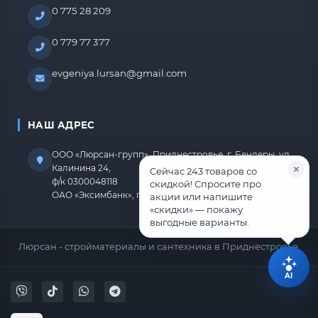
0 775 28 209
0 779 77 377
evgeniya.lursan@gmail.com
НАШ АДРЕС
ООО «Люрсан-групп», Приднестровье, г. Бендеры, ул.
Калинина 24,
Сейчас 243 товаров со
ф/к 0300048118
скидкой! Спросите про
ОАО «Эксимбанк», г.Бендеры, р/с 2212670000000818
акции или напишите
«скидки» — покажу
выгодные варианты.
Люрсан - стройматериалы и сантехника в Приднестровье.
AI