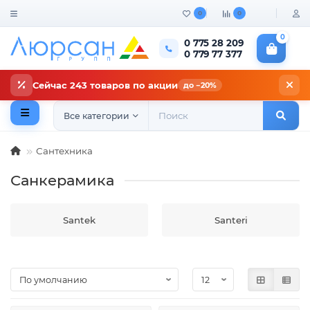
0
0
0
0 775 28 209
0 779 77 377
Сейчас 243 товаров по акции
до −20%
Все категории
Сантехника
Санкерамика
Santek
Santeri