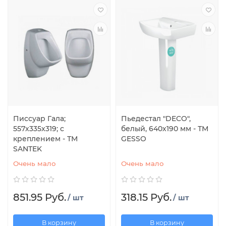
Писсуар Гала;
Пьедестал "DECO",
557х335х319; с
белый, 640х190 мм - ТМ
креплением - ТМ
GESSO
SANTEK
Очень мало
Очень мало
851.95 Руб.
318.15 Руб.
/ шт
/ шт
В корзину
В корзину