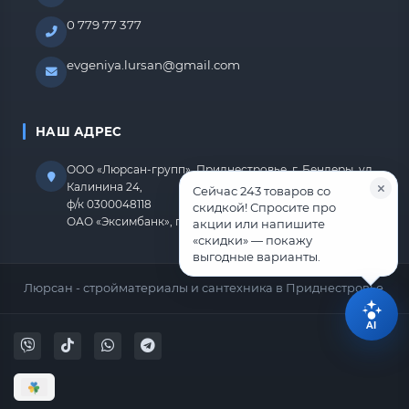
0 779 77 377
evgeniya.lursan@gmail.com
НАШ АДРЕС
ООО «Люрсан-групп», Приднестровье, г. Бендеры, ул.
Калинина 24,
Сейчас 243 товаров со
ф/к 0300048118
скидкой! Спросите про
ОАО «Эксимбанк», г.Бендеры, р/с 2212670000000818
акции или напишите
«скидки» — покажу
выгодные варианты.
Люрсан - стройматериалы и сантехника в Приднестровье.
AI