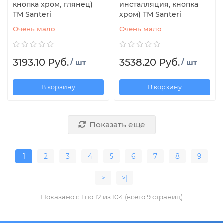
кнопка хром, глянец)
инсталляция, кнопка
ТМ Santeri
хром) ТМ Santeri
Очень мало
Очень мало
3193.10 Руб.
3538.20 Руб.
/ шт
/ шт
В корзину
В корзину
Показать еще
1
2
3
4
5
6
7
8
9
>
>|
Показано с 1 по 12 из 104 (всего 9 страниц)