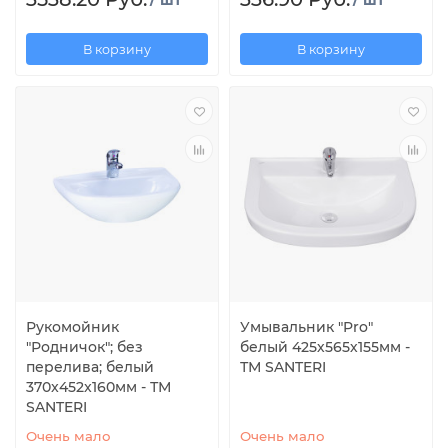
В корзину
В корзину
Рукомойник
Умывальник "Pro"
"Родничок"; без
белый 425х565х155мм -
перелива; белый
ТМ SANTERI
370x452x160мм - ТМ
SANTERI
Очень мало
Очень мало