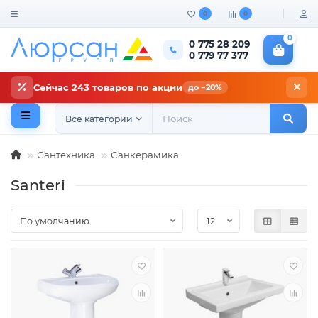
0
0
0
0 775 28 209
0 779 77 377
Сейчас 243 товаров по акции
до −20%
Все категории
Сантехника
Санкерамика
Santeri