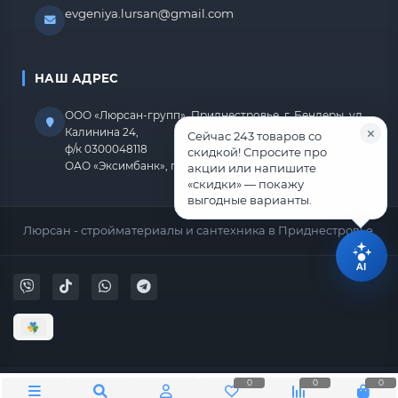
evgeniya.lursan@gmail.com
НАШ АДРЕС
ООО «Люрсан-групп», Приднестровье, г. Бендеры, ул.
Калинина 24,
Сейчас 243 товаров со
ф/к 0300048118
скидкой! Спросите про
ОАО «Эксимбанк», г.Бендеры, р/с 2212670000000818
акции или напишите
«скидки» — покажу
выгодные варианты.
Люрсан - стройматериалы и сантехника в Приднестровье.
AI
0
0
0