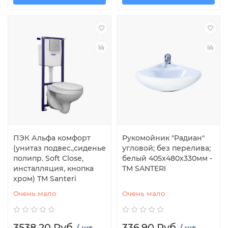
ПЭК Альфа комфорт
Рукомойник "Радиан"
(унитаз подвес.,сиденье
угловой; без перелива;
полипр. Soft Close,
белый 405x480x330мм -
инсталляция, кнопка
ТМ SANTERI
хром) ТМ Santeri
Очень мало
Очень мало
3538.20 Руб.
336.90 Руб.
/ шт
/ шт