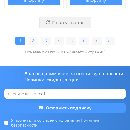
В корзину
В корзину
Показать еще
1
2
3
4
5
6
>
>|
Показано с 1 по 12 из 70 (всего 6 страниц)
50
Баллов дарим всем за подписку на новости!
Новинки, скидки, акции.
Оформить подписку
Я прочитал и согласен с условиями
Политика
безопасности