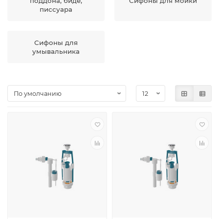
поддона, биде,
Сифоны для мойки
писсуара
Сифоны для
умывальника