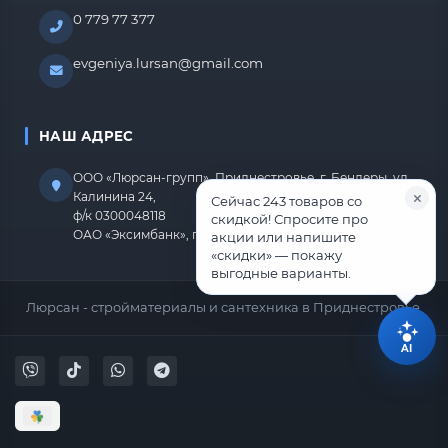
0 779 77 377
evgeniya.lursan@gmail.com
НАШ АДРЕС
ООО «Люрсан-групп», Приднестровье, г. Бендеры, ул.
Калинина 24,
Сейчас 243 товаров со
ф/к 0300048118
скидкой! Спросите про
ОАО «Эксимбанк», г.Бендеры, р/с 2212670000000818
акции или напишите
«скидки» — покажу
выгодные варианты.
Люрсан - стройматериалы и сантехника в Приднестровье.
AI