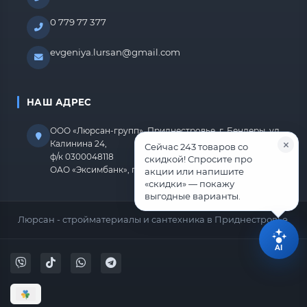
0 779 77 377
evgeniya.lursan@gmail.com
НАШ АДРЕС
ООО «Люрсан-групп», Приднестровье, г. Бендеры, ул.
Калинина 24,
Сейчас 243 товаров со
ф/к 0300048118
скидкой! Спросите про
ОАО «Эксимбанк», г.Бендеры, р/с 2212670000000818
акции или напишите
«скидки» — покажу
выгодные варианты.
Люрсан - стройматериалы и сантехника в Приднестровье.
AI