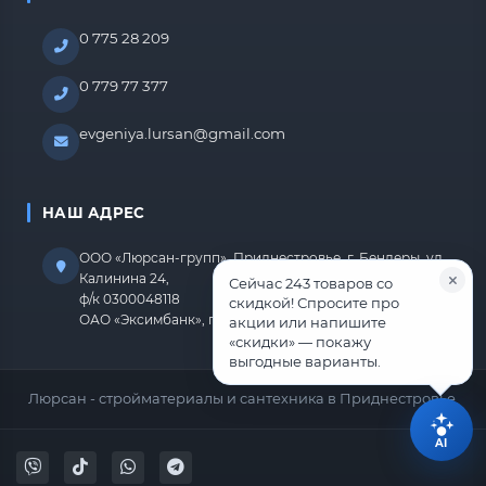
0 775 28 209
0 779 77 377
evgeniya.lursan@gmail.com
НАШ АДРЕС
ООО «Люрсан-групп», Приднестровье, г. Бендеры, ул.
Калинина 24,
Сейчас 243 товаров со
ф/к 0300048118
скидкой! Спросите про
ОАО «Эксимбанк», г.Бендеры, р/с 2212670000000818
акции или напишите
«скидки» — покажу
выгодные варианты.
Люрсан - стройматериалы и сантехника в Приднестровье.
AI