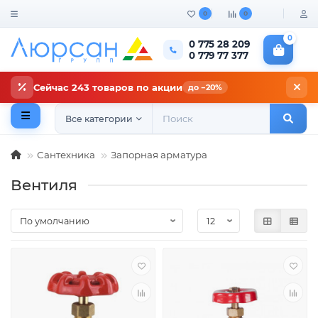
0
0
0
0 775 28 209
0 779 77 377
Сейчас 243 товаров по акции
до −20%
Все категории
Сантехника
Запорная арматура
Вентиля