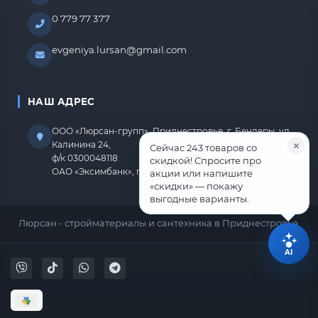
0 779 77 377
evgeniya.lursan@gmail.com
НАШ АДРЕС
ООО «Люрсан-групп», Приднестровье, г. Бендеры, ул.
Калинина 24,
Сейчас 243 товаров со
ф/к 0300048118
скидкой! Спросите про
ОАО «Эксимбанк», г.Бендеры, р/с 2212670000000818
акции или напишите
«скидки» — покажу
выгодные варианты.
Люрсан - стройматериалы и сантехника в Приднестровье.
AI