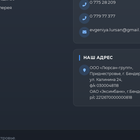
0 775 28 209
лерея
0 779 77 377
evgeniya.lursan@gmail
НАШ АДРЕС
ООО «Люрсан-групп»,
Приднестровье, г. Бенде
ул. Калинина 24,
ф/к 0300048118
ОАО «Эксимбанк», г.Бенд
р/с 2212670000000818
тровье.