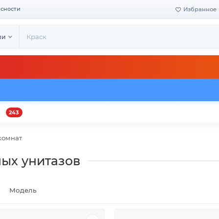
асности
Избранное
ии
243
и
Оплата и доставка
Своё производство
Конта
комнат
ых унитазов
Модель