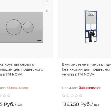
ка круглая серая к
Внутристенная инсталяц
аляции для подвесного
без кнопки для подвесно
аза TM NOVA
унитаза TM NOVA
Очень мало
Закончился
5 Руб.
1365.50 Руб.
/ шт
/ шт