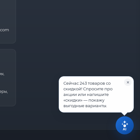
.com
ры,
Сейчас 243 товаров со
скидкой! Спросите про
еры,
акции или напишите
«скидки» — покажу
выгодные варианты.
AI