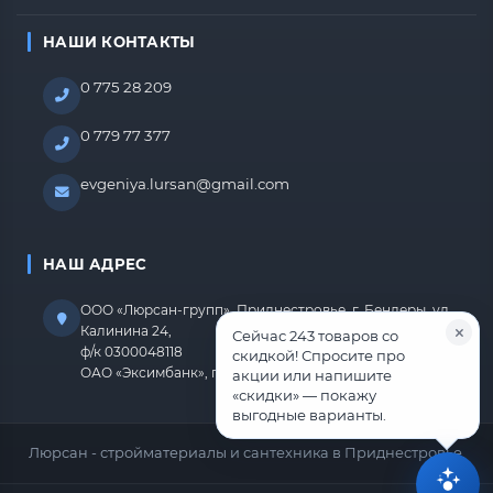
НАШИ КОНТАКТЫ
0 775 28 209
0 779 77 377
evgeniya.lursan@gmail.com
НАШ АДРЕС
ООО «Люрсан-групп», Приднестровье, г. Бендеры, ул.
Калинина 24,
Сейчас 243 товаров со
ф/к 0300048118
скидкой! Спросите про
ОАО «Эксимбанк», г.Бендеры, р/с 2212670000000818
акции или напишите
«скидки» — покажу
выгодные варианты.
Люрсан - стройматериалы и сантехника в Приднестровье.