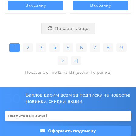
В корзину
В корзину
Показать еще
1
2
3
4
5
6
7
8
9
>
>|
Показано с 1 по 12 из 123 (всего 11 страниц)
50
Баллов дарим всем за подписку на новости!
Новинки, скидки, акции.
Оформить подписку