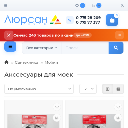
0
0
0
0 775 28 209
0 779 77 377
Сейчас 243 товаров по акции
до −20%
Все категории
Сантехника
Мойки
Акссесуары для моек