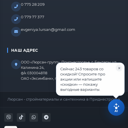
0 775 28 209
0 779 77 377
evgeniya.lursan@gmail.com
НАШ АДРЕС
ООО «Люрсан-групп», Приднестровье, г. Бендеры, ул.
Калинина 24,
Сейчас 243 товаров со
ф/к 0300048118
скидкой! Спросите про
ОАО «Эксимбанк», г.Бендеры, р/с 2212670000000818
акции или напишите
«скидки» — покажу
выгодные варианты.
Люрсан - стройматериалы и сантехника в Приднестровье.
AI