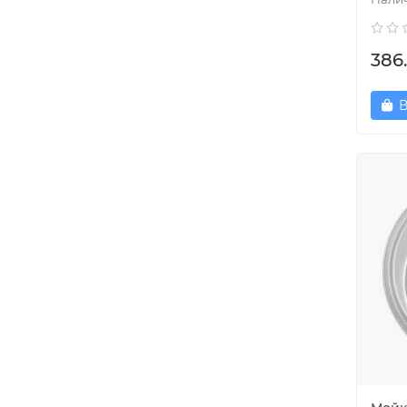
386.
В