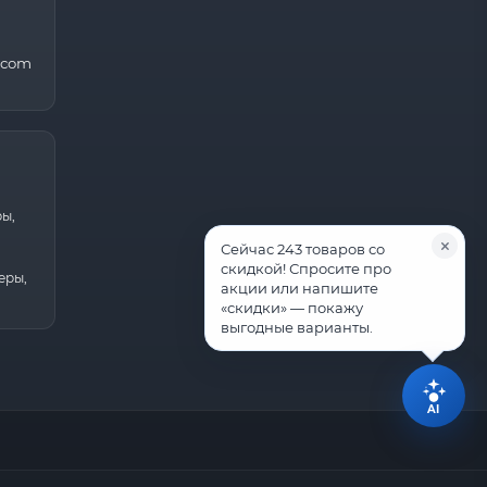
.com
ры,
Сейчас 243 товаров со
скидкой! Спросите про
еры,
акции или напишите
«скидки» — покажу
выгодные варианты.
AI