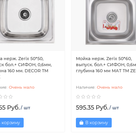
 нерж. Zerix 50*50,
Мойка нерж. Zerix 50*60,
ск бол.+ СИФОН, 0,6мм,
выпуск. бол.+ СИФОН, 0,6м
ина 160 мм. DECOR ТМ
глубина 160 мм МАТ ТМ ZE
X
Очень мало
Очень мало
55 Руб.
595.35 Руб.
/ шт
/ шт
 корзину
В корзину