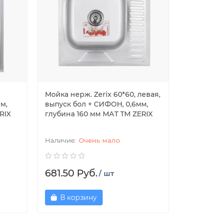
Мойка нерж. Zerix 60*60, левая,
м,
выпуск бол + СИФОН, 0,6мм,
RIX
глубина 160 мм МАТ ТМ ZERIX
Очень мало
681.50 Руб.
/ шт
В корзину