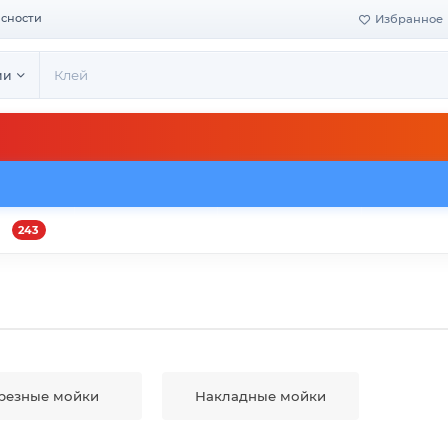
асности
Избранное
ии
243
и
Оплата и доставка
Своё производство
Конта
резные мойки
Накладные мойки