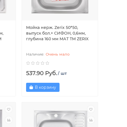
Мойка нерж. Zerix 50*50,
м,
выпуск бол.+ СИФОН, 0,6мм,
М
глубина 160 мм МАТ ТМ ZERIX
Очень мало
537.90 Руб.
/ шт
В корзину