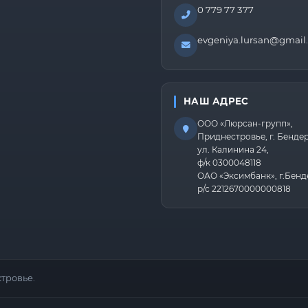
0 779 77 377
evgeniya.lursan@gmail
НАШ АДРЕС
ООО «Люрсан-групп»,
Приднестровье, г. Бенде
ул. Калинина 24,
ф/к 0300048118
ОАО «Эксимбанк», г.Бенд
р/с 2212670000000818
тровье.