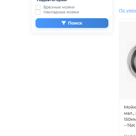
Врезные мойки
По умо
Накладные мойки
Поиск
Мойка
мал.,
150м
--T6K