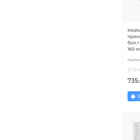
Мойк
прямо
бол.
160 
735
В