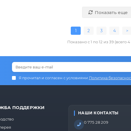
Показать еще
1
2
3
4
>
Показано с 1 по 12 из 39 (всего 
Я прочитал и согласен с условиями
Политика безопаснос
ЖБА ПОДДЕРЖКИ
НАШИ КОНТАКТЫ
одство
0 775 28 209
лерея