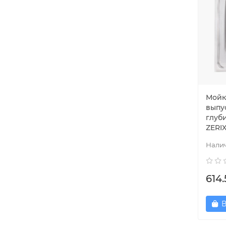
Мойка
выпу
глуб
ZERI
614.
В