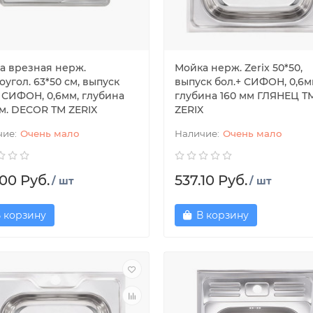
а врезная нерж.
Мойка нерж. Zerix 50*50,
угол. 63*50 см, выпуск
выпуск бол.+ СИФОН, 0,6м
+ СИФОН, 0,6мм, глубина
глубина 160 мм ГЛЯНЕЦ Т
мм. DECOR ТМ ZERIX
ZERIX
Очень мало
Очень мало
.00 Руб.
537.10 Руб.
/ шт
/ шт
 корзину
В корзину