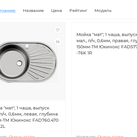
лчанию
Название
Цена
Рейтинг
Модель
Мойка "мат", 1 чаша, выпус
мал., п/ч, 0,6мм, правая, г
150мм-ТМ Юкинокс FAD577.
-T6K 1R
 "мат", 1 чаша, выпуск
 п/ч, 0,6мм, левая, глубина
м-ТМ Юкинокс FAD760.470
 2L
Очень мало
Очень мало