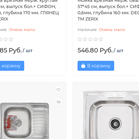
а врезная нерж. круглая
Мойка врезная нерж. ова
см, выпуск бол.+ СИФОН,
57*45 см, выпуск бол.+ СИ
, глубина 170 мм. ГЛЯНЕЦ
0,6мм, глубина 160 мм. D
ERIX
ТМ ZERIX
Очень мало
Очень мало
85 Руб.
546.80 Руб.
/ шт
/ шт
 корзину
В корзину