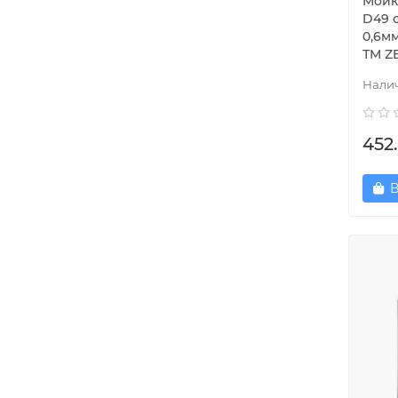
Мойк
D49 
0,6мм
ТМ Z
452.
В