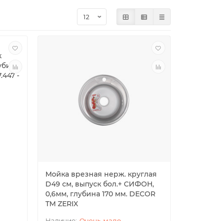
к
лубина
447 -
Мойка врезная нерж. круглая
D49 см, выпуск бол.+ СИФОН,
0,6мм, глубина 170 мм. DECOR
ТМ ZERIX
Очень мало