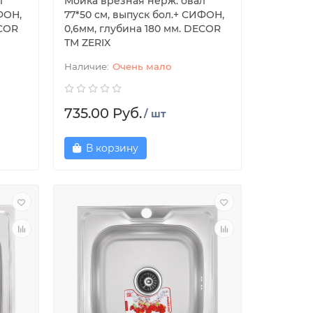
л
Мойка врезная нерж. овал
ФОН,
77*50 см, выпуск бол.+ СИФОН,
ECOR
0,6мм, глубина 180 мм. DECOR
ТМ ZERIX
Очень мало
735.00 Руб.
/ шт
В корзину