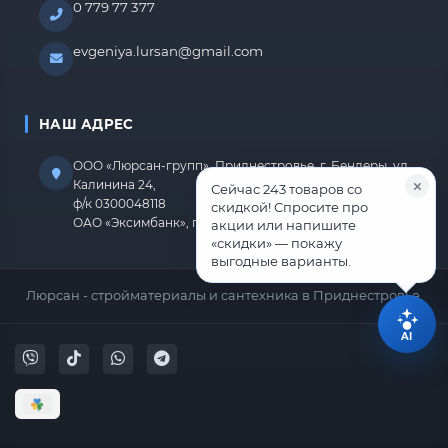
0 779 77 377
evgeniya.lursan@gmail.com
НАШ АДРЕС
ООО «Люрсан-групп», Приднестровье, г. Бендеры, ул.
Калинина 24,
Сейчас 243 товаров со
ф/к 0300048118
скидкой! Спросите про
ОАО «Эксимбанк», г.Бендеры, р/с 2212670000000818
акции или напишите
«скидки» — покажу
выгодные варианты.
Люрсан - стройматериалы и сантехника в Приднестровье.
AI