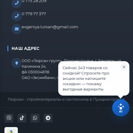
0 775 28 209
0 779 77 377
evgeniya.lursan@gmail.com
НАШ АДРЕС
ООО «Люрсан-групп», Приднестровье, г. Бендеры, ул.
Калинина 24,
Сейчас 243 товаров со
ф/к 0300048118
скидкой! Спросите про
ОАО «Эксимбанк», г.Бендеры, р/с 2212670000000818
акции или напишите
«скидки» — покажу
выгодные варианты.
Люрсан - стройматериалы и сантехника в Приднестровье.
AI