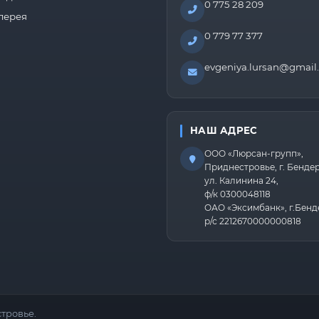
0 775 28 209
лерея
0 779 77 377
evgeniya.lursan@gmail
НАШ АДРЕС
ООО «Люрсан-групп»,
Приднестровье, г. Бенде
ул. Калинина 24,
ф/к 0300048118
ОАО «Эксимбанк», г.Бенд
р/с 2212670000000818
тровье.