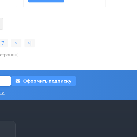
7
>
>|
7 страниц)
Оформить подписку
ти