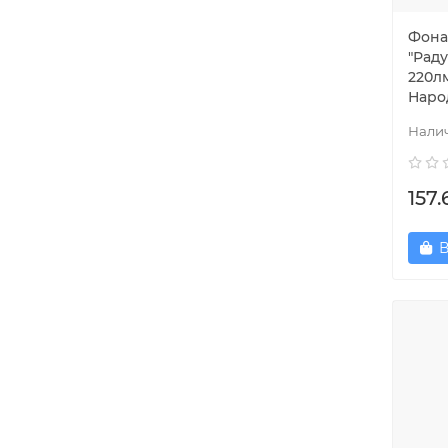
Фона
"Раду
220лм
Наро
157.
В