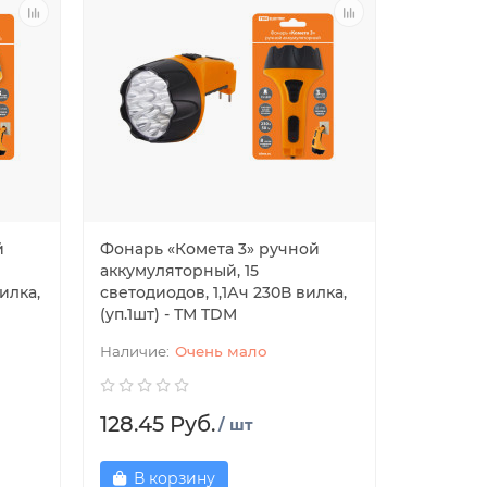
й
Фонарь «Комета 3» ручной
аккумуляторный, 15
илка,
светодиодов, 1,1Ач 230В вилка,
(уп.1шт) - ТМ TDM
Очень мало
128.45 Руб.
/ шт
В корзину