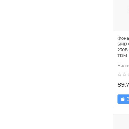
Фонар
SMD+ 
230В,
TDM
89.
В