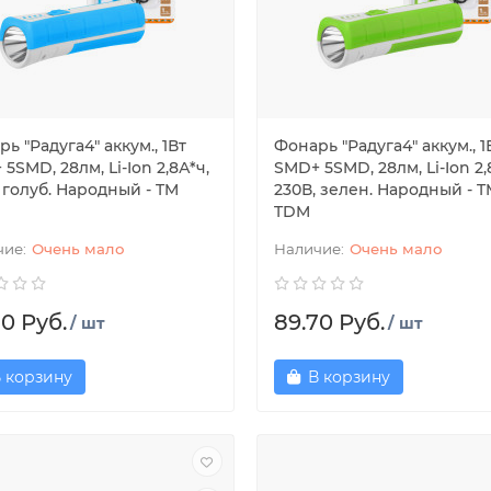
ь "Радуга4" аккум., 1Вт
Фонарь "Радуга4" аккум., 1
5SMD, 28лм, Li-Ion 2,8А*ч,
SMD+ 5SMD, 28лм, Li-Ion 2,
 голуб. Народный - TM
230В, зелен. Народный - 
TDM
Очень мало
Очень мало
70 Руб.
89.70 Руб.
/ шт
/ шт
 корзину
В корзину