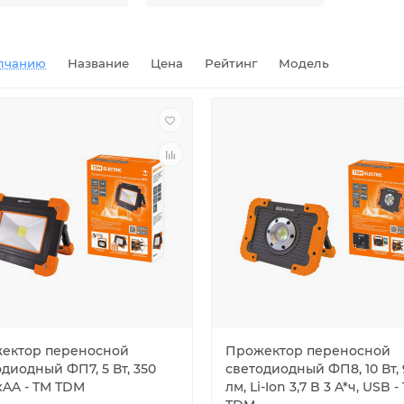
лчанию
Название
Цена
Рейтинг
Модель
ектор переносной
Прожектор переносной
диодный ФП7, 5 Вт, 350
светодиодный ФП8, 10 Вт,
xAA - TM TDM
лм, Li-Ion 3,7 B 3 A*ч, USB -