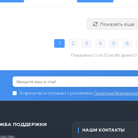
Показать еще
1
2
3
4
5
6
Показано с 1 по 12 из 80 (всего 
Я прочитал и согласен с условиями
Политика безопаснос
ЖБА ПОДДЕРЖКИ
НАШИ КОНТАКТЫ
одство