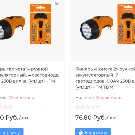
рь «Комета 1» ручной
Фонарь «Комета 2» ручно
муляторный, 4 светодиода,
аккумуляторный, 7
 230В вилка, (уп.1шт) - ТМ
светодиодов, 0,8Ач 230В в
(уп.1шт) - ТМ TDM
Очень мало
Очень мало
0 Руб.
76.80 Руб.
/ шт
/ шт
 корзину
В корзину