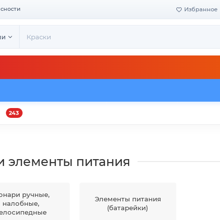
асности
Избранное
ии
243
и
Оплата и доставка
Своё производство
Конта
и элементы питания
онари ручные,
Элементы питания
налобные,
(батарейки)
елосипедные