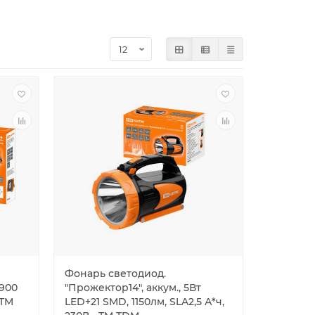
Фонарь светодиод.
 900
"Прожектор14", аккум., 5Вт
 TM
LED+21 SMD, 1150лм, SLA2,5 А*ч,