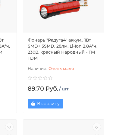
Вт
Фонарь "Радуга4" аккум., 1Вт
8А*ч,
SMD+ 5SMD, 28лм, Li-Ion 2,8А*ч,
TM
230В, красный Народный - TM
TDM
Очень мало
89.70 Руб.
/ шт
В корзину