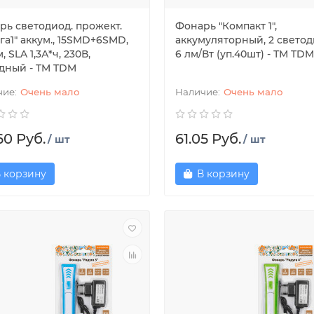
рь светодиод. прожект.
Фонарь "Компакт 1",
га1" аккум., 15SMD+6SMD,
аккумуляторный, 2 свето
, SLA 1,3А*ч, 230В,
6 лм/Вт (уп.40шт) - ТМ TDM
дный - TM TDM
Очень мало
Очень мало
60 Руб.
61.05 Руб.
/ шт
/ шт
 корзину
В корзину