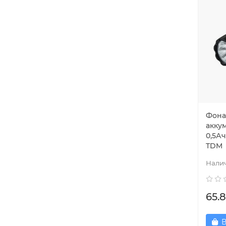
Фона
акку
0,5Ач
TDM
65.8
В