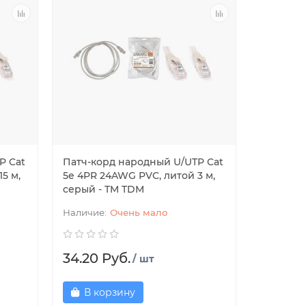
P Cat
Патч-корд народный U/UTP Cat
5 м,
5e 4PR 24AWG PVC, литой 3 м,
серый - TM TDM
Очень мало
34.20 Руб.
/ шт
В корзину