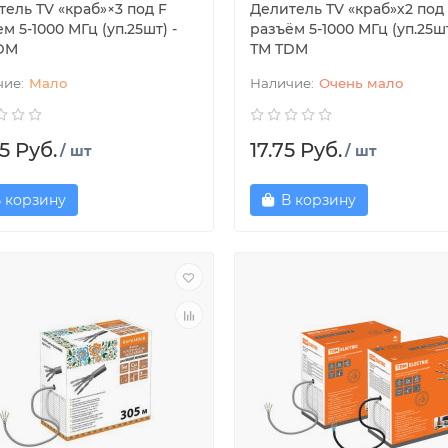
ель TV «краб»×3 под F
Делитель TV «краб»х2 под
м 5-1000 МГц (уп.25шт) -
разъём 5-1000 МГц (уп.25шт
DM
ТМ TDM
Мало
Очень мало
5 Руб.
17.75 Руб.
/ шт
/ шт
 корзину
В корзину