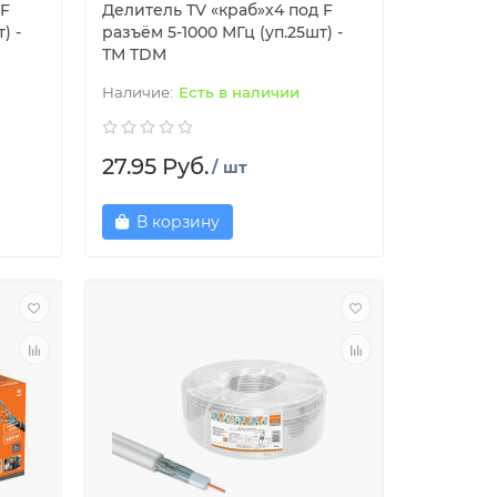
 F
Делитель TV «краб»х4 под F
) -
разъём 5-1000 МГц (уп.25шт) -
ТМ TDM
Есть в наличии
27.95 Руб.
/ шт
В корзину