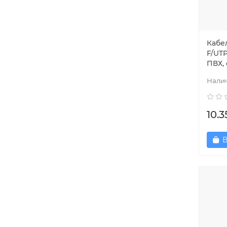
Кабе
F/UTP
ПВХ,
10.3
В