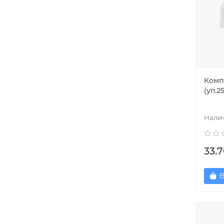
Комп
(уп.2
33.7
В