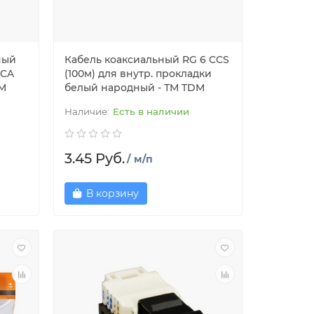
ный
Кабель коаксиальный RG 6 CCS
CCA
(100м) для внутр. прокладки
DM
белый народный - ТМ TDM
Есть в наличии
3.45 Руб.
/ м/п
В корзину