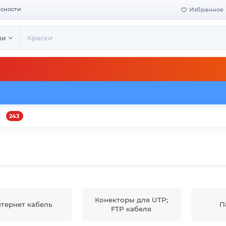
асности
Избранное
ии
243
и
Оплата и доставка
Своё производство
Конта
Конекторы для UTP;
тернет кабель
П
FTP кабеля