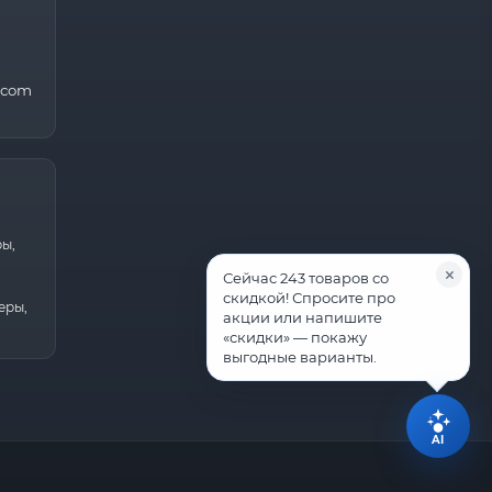
.com
ры,
Сейчас 243 товаров со
скидкой! Спросите про
еры,
акции или напишите
«скидки» — покажу
выгодные варианты.
AI