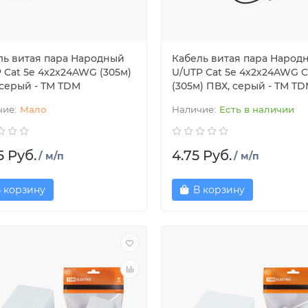
ль витая пара Народный
Кабель витая пара Народ
 Cat 5e 4х2х24AWG (305м)
U/UTP Cat 5e 4х2х24AWG 
 серый - ТМ TDM
(305м) ПВХ, серый - ТМ T
Мало
Есть в наличии
5 Руб.
4.75 Руб.
/ м/п
/ м/п
 корзину
В корзину