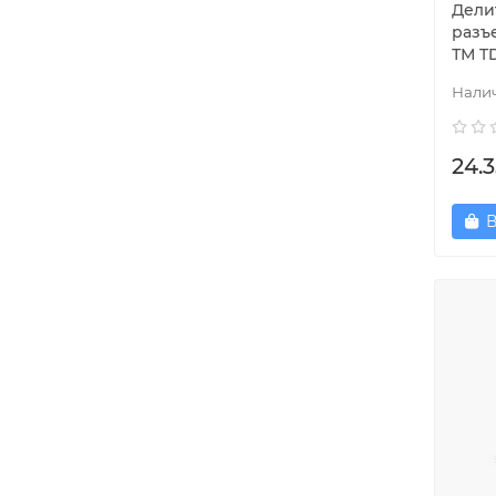
Делит
разъе
ТМ T
24.3
В