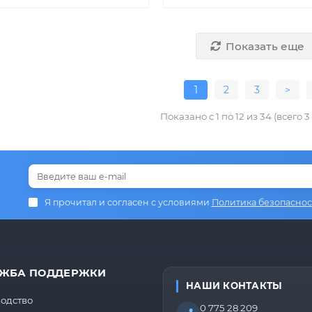
Показать еще
1
2
3
>
Показано с 1 по 12 из 34 (всего 
Я прочитал и согласен с условиями
Политика безопаснос
ЖБА ПОДДЕРЖКИ
НАШИ КОНТАКТЫ
одство
0 775 28 209