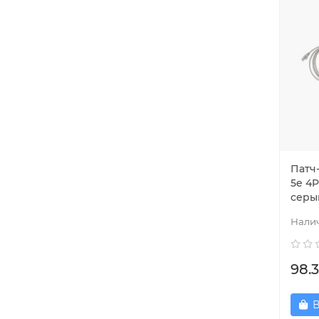
Патч
5e 4P
серы
98.3
В