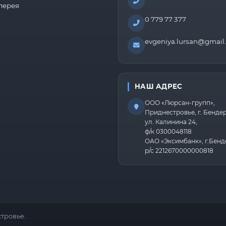
лерея
0 779 77 377
evgeniya.lursan@gmail
НАШ АДРЕС
ООО «Люрсан-групп»,
Приднестровье, г. Бенде
ул. Калинина 24,
ф/к 0300048118
ОАО «Эксимбанк», г.Бенд
р/с 2212670000000818
тровье.