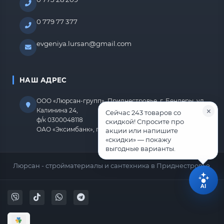
0 779 77 377
evgeniya.lursan@gmail.com
НАШ АДРЕС
ООО «Люрсан-групп», Приднестровье, г. Бендеры, ул.
Калинина 24,
Сейчас 243 товаров со
ф/к 0300048118
скидкой! Спросите про
ОАО «Эксимбанк», г.Бендеры, р/с 2212670000000818
акции или напишите
«скидки» — покажу
выгодные варианты.
Люрсан - стройматериалы и сантехника в Приднестровье.
AI