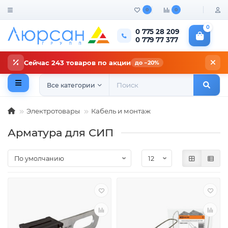
0
0
0
0 775 28 209
0 779 77 377
Сейчас 243 товаров по акции
до −20%
Все категории
Электротовары
Кабель и монтаж
Арматура для СИП