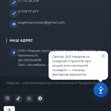
0 775 28 209
0 779 77 377
evgeniya.lursan@gmail.com
НАШ АДРЕС
ООО «Люрсан-групп», Приднестровье, г. Бендеры, ул.
Калинина 24,
Сейчас 243 товаров со
ф/к 0300048118
скидкой! Спросите про
ОАО «Эксимбанк», г.Бендеры, р/с 2212670000000818
акции или напишите
«скидки» — покажу
выгодные варианты.
Люрсан - стройматериалы и сантехника в Приднестровье.
AI