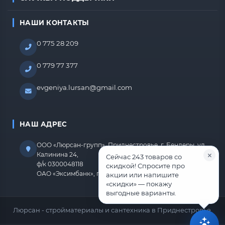
НАШИ КОНТАКТЫ
0 775 28 209
0 779 77 377
evgeniya.lursan@gmail.com
НАШ АДРЕС
ООО «Люрсан-групп», Приднестровье, г. Бендеры, ул.
Калинина 24,
Сейчас 243 товаров со
ф/к 0300048118
скидкой! Спросите про
ОАО «Эксимбанк», г.Бендеры, р/с 2212670000000818
акции или напишите
«скидки» — покажу
выгодные варианты.
Люрсан - стройматериалы и сантехника в Приднестровье.