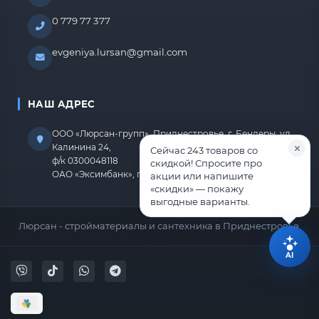
0 779 77 377
evgeniya.lursan@gmail.com
НАШ АДРЕС
ООО «Люрсан-групп», Приднестровье, г. Бендеры, ул.
Калинина 24,
Сейчас 243 товаров со
ф/к 0300048118
скидкой! Спросите про
ОАО «Эксимбанк», г.Бендеры, р/с 2212670000000818
акции или напишите
«скидки» — покажу
выгодные варианты.
Люрсан - стройматериалы и сантехника в Приднестровье.
AI