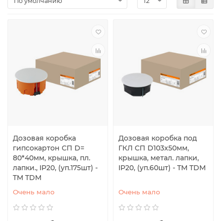
Дозовая коробка
Дозовая коробка под
гипсокартон СП D=
ГКЛ СП D103х50мм,
80*40мм, крышка, пл.
крышка, метал. лапки,
лапки., IP20, (уп.175шт) -
IP20, (уп.60шт) - ТМ TDM
TM TDM
Очень мало
Очень мало