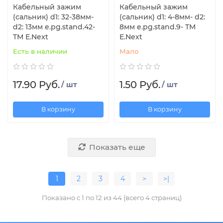
Кабельный зажим
Кабельный зажим
(сальник) d1: 32-38мм-
(сальник) d1: 4-8мм- d2:
d2: 13мм e.pg.stand.42-
8мм e.pg.stand.9- TM
TM E.Next
E.Next
Есть в наличии
Мало
17.90 Руб.
1.50 Руб.
/ шт
/ шт
В корзину
В корзину
Показать еще
1
2
3
4
>
>|
Показано с 1 по 12 из 44 (всего 4 страниц)