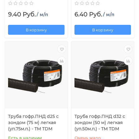
9.40 Руб.
6.40 Руб.
/ м/п
/ м/п
В корзину
В корзину
Труба гофр.ПНД d25 с
Труба гофр.ПНД d32 с
зондом (75 м) легкая
зондом (50 м) легкая
(уп.75м.п.) - ТМ TDM
(уп.50м.п.) - ТМ TDМ
Есть в наличии
Очень мало