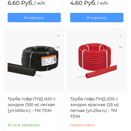
6.60 Руб.
4.60 Руб.
/ м/п
/ м/п
В корзину
В корзину
Труба гофр.ПНД d20 с
Труба гофр.ПНД d20 с
зондом (100 м) легкая
зондом красная (25 м)
(уп.100м.п.) - ТМ TDM
легкая (уп.25м.п.) - ТМ
TDM
Есть в наличии
Очень мало