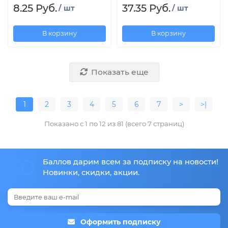
8.25 Руб.
37.35 Руб.
/ шт
/ шт
В корзину
В корзину
Показать еще
1
2
3
4
5
6
7
>
>|
Показано с 1 по 12 из 81 (всего 7 страниц)
50
Баллов дарим всем за подписку на новости!
Новинки, скидки, акции.
Оформить подписку