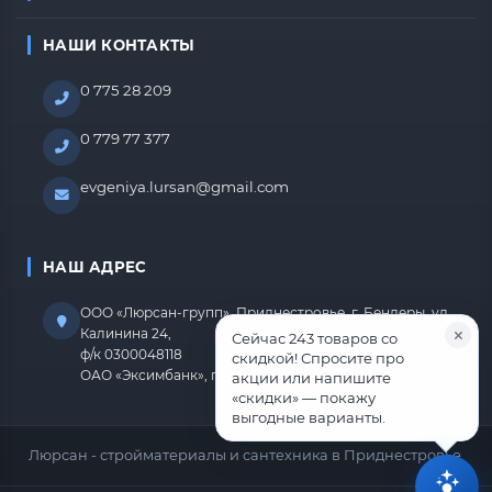
НАШИ КОНТАКТЫ
0 775 28 209
0 779 77 377
evgeniya.lursan@gmail.com
НАШ АДРЕС
ООО «Люрсан-групп», Приднестровье, г. Бендеры, ул.
Калинина 24,
Сейчас 243 товаров со
ф/к 0300048118
скидкой! Спросите про
ОАО «Эксимбанк», г.Бендеры, р/с 2212670000000818
акции или напишите
«скидки» — покажу
выгодные варианты.
Люрсан - стройматериалы и сантехника в Приднестровье.