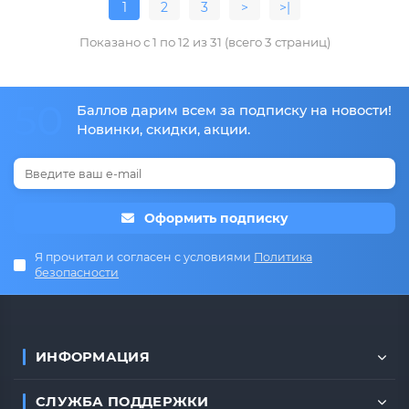
1
2
3
>
>|
Показано с 1 по 12 из 31 (всего 3 страниц)
50
Баллов дарим всем за подписку на новости!
Новинки, скидки, акции.
Оформить подписку
Я прочитал и согласен с условиями
Политика
безопасности
ИНФОРМАЦИЯ
СЛУЖБА ПОДДЕРЖКИ