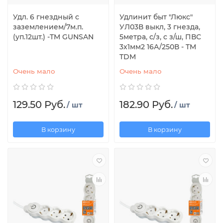
Удл. 6 гнездный с
Удлинит быт "Люкс"
заземлением/7м.п.
УЛ03В выкл, 3 гнезда,
(уп.12шт.) -TM GUNSAN
5метра, с/з, с з/ш, ПВС
3х1мм2 16А/250В - TM
TDM
Очень мало
Очень мало
129.50 Руб.
182.90 Руб.
/ шт
/ шт
В корзину
В корзину