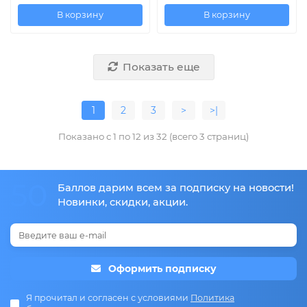
В корзину
В корзину
Показать еще
1
2
3
>
>|
Показано с 1 по 12 из 32 (всего 3 страниц)
50
Баллов дарим всем за подписку на новости!
Новинки, скидки, акции.
Оформить подписку
Я прочитал и согласен с условиями
Политика