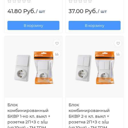
41.80 Руб.
37.00 Руб.
/ шт
/ шт
В корзину
В корзину
Блок
Блок
комбинированный
комбинированный
БКВР 1-но кл. выкл +
БКВР 2-х кл. выкл +
розетка 2П+З с з/ш
розетка 2П+З с з/ш
(уп.10шт) - ТМ TDM
(уп.10шт) - ТМ TDM