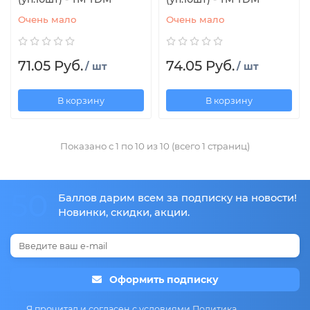
Очень мало
Очень мало
71.05 Руб.
74.05 Руб.
/ шт
/ шт
В корзину
В корзину
Показано с 1 по 10 из 10 (всего 1 страниц)
50
Баллов дарим всем за подписку на новости!
Новинки, скидки, акции.
Оформить подписку
Я прочитал и согласен с условиями
Политика