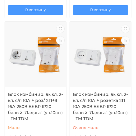
В корзину
В корзину
Блок комбинир. выкл. 2-
Блок комбинир. выкл. 2-
кл. с/п 10А + роз/ 2П+З
кл. с/п 10А + розетка 2П
16А 250В БКВР IP20
10А 250В БКВР IP20
белый "Ладога" (уп.10шт)
белый "Ладога" (уп.10шт)
- TM TDM
- TM TDM
Мало
Очень мало