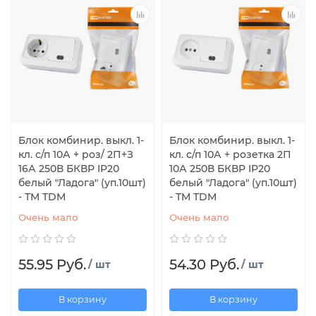
Блок комбинир. выкл. 1-
Блок комбинир. выкл. 1-
кл. с/п 10А + роз/ 2П+З
кл. с/п 10А + розетка 2П
16А 250В БКВР IP20
10А 250В БКВР IP20
белый "Ладога" (уп.10шт)
белый "Ладога" (уп.10шт)
- TM TDM
- TM TDM
Очень мало
Очень мало
55.95 Руб.
54.30 Руб.
/ шт
/ шт
В корзину
В корзину