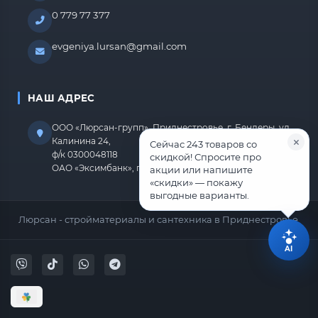
0 779 77 377
evgeniya.lursan@gmail.com
НАШ АДРЕС
ООО «Люрсан-групп», Приднестровье, г. Бендеры, ул.
Калинина 24,
Сейчас 243 товаров со
ф/к 0300048118
скидкой! Спросите про
ОАО «Эксимбанк», г.Бендеры, р/с 2212670000000818
акции или напишите
«скидки» — покажу
выгодные варианты.
Люрсан - стройматериалы и сантехника в Приднестровье.
AI