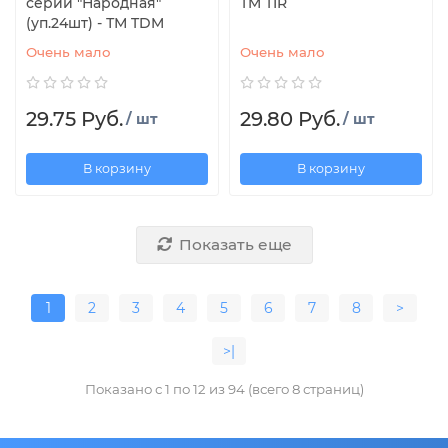
серии "Народная"
TM TIR
(уп.24шт) - ТМ TDM
Очень мало
Очень мало
29.75 Руб.
29.80 Руб.
/ шт
/ шт
В корзину
В корзину
Показать еще
1
2
3
4
5
6
7
8
>
>|
Показано с 1 по 12 из 94 (всего 8 страниц)