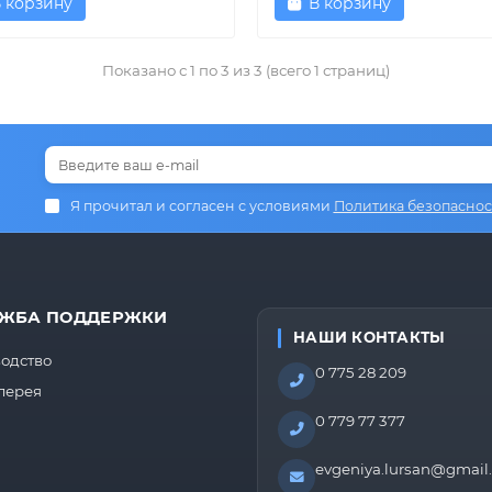
 корзину
В корзину
Показано с 1 по 3 из 3 (всего 1 страниц)
Я прочитал и согласен с условиями
Политика безопаснос
ЖБА ПОДДЕРЖКИ
НАШИ КОНТАКТЫ
одство
0 775 28 209
лерея
0 779 77 377
evgeniya.lursan@gmail