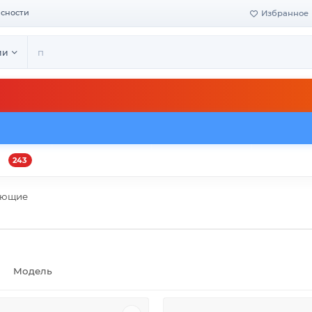
асности
Избранное
ии
243
и
Оплата и доставка
Своё производство
Конта
ующие
Модель