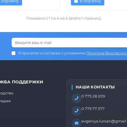
 корзину
В корзину
Показано с 1 по 4 из 4 (всего 1 страниц)
Я прочитал и согласен с условиями
Политика безопаснос
ЖБА ПОДДЕРЖКИ
НАШИ КОНТАКТЫ
одство
0 775 28 209
лерея
0 779 77 377
evgeniya.lursan@gmail