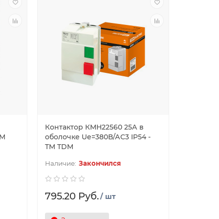
Контактор КМН22560 25А в
TM
оболочке Ue=380В/АС3 IP54 -
TM TDM
Закончился
795.20 Руб.
/ шт