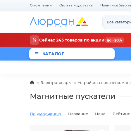
О компании
Оплата и доставка
Политика безоп
Все категор
Сейчас 243 товаров по акции
до −20%
КАТАЛОГ
Магазины
Новости
Акци
Электротовары
Устройства подачи команд
Магнитные пускатели
По умолчанию
Название
Цена
Рейтинг