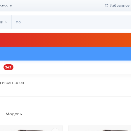
асности
Избранное
ии
243
и
Оплата и доставка
Своё производство
Конта
 и сигналов
Модель