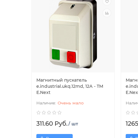
Магнитный пускатель
Магн
e.industrial.ukq.12md, 12А - TM
e.ind
E.Next
E.Nex
Очень мало
311.60 Руб.
1265
/ шт