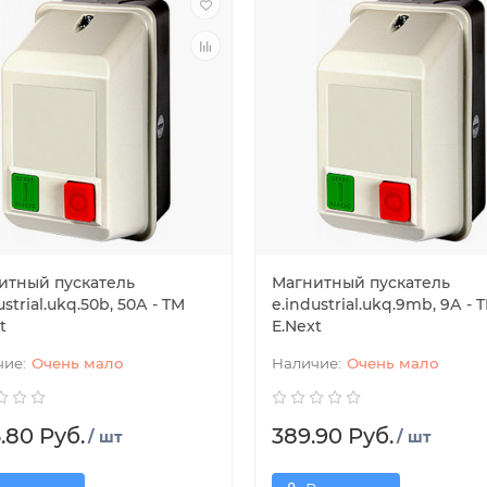
итный пускатель
Магнитный пускатель
ustrial.ukq.50b, 50А - TM
e.industrial.ukq.9mb, 9А - 
t
E.Next
Очень мало
Очень мало
.80 Руб.
389.90 Руб.
/ шт
/ шт