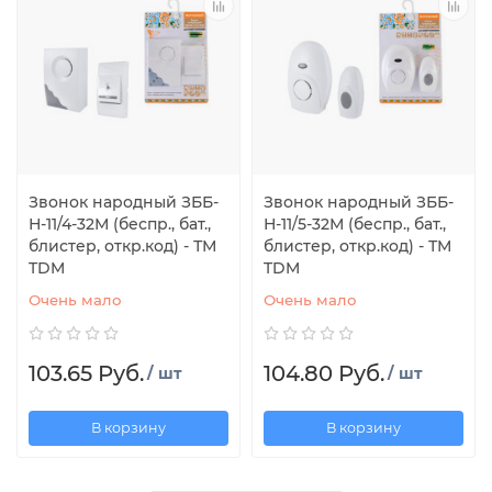
Звонок народный ЗББ-
Звонок народный ЗББ-
Н-11/4-32М (беспр., бат.,
Н-11/5-32М (беспр., бат.,
блистер, откр.код) - ТМ
блистер, откр.код) - ТМ
TDM
TDM
Очень мало
Очень мало
103.65 Руб.
104.80 Руб.
/ шт
/ шт
В корзину
В корзину