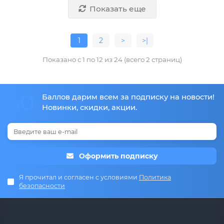
Показать еще
1
2
>
>|
Показано с 1 по 12 из 24 (всего 2 страниц)
50
Баллов дарим всем за подписку на новости!
Новинки, скидки, акции.
Оформить подписку
Я прочитал и согласен с условиями
Политика
безопасности