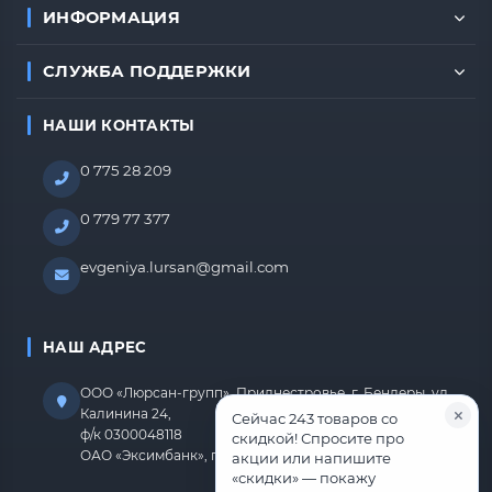
ИНФОРМАЦИЯ
СЛУЖБА ПОДДЕРЖКИ
НАШИ КОНТАКТЫ
0 775 28 209
0 779 77 377
evgeniya.lursan@gmail.com
НАШ АДРЕС
ООО «Люрсан-групп», Приднестровье, г. Бендеры, ул.
Калинина 24,
Сейчас 243 товаров со
ф/к 0300048118
скидкой! Спросите про
ОАО «Эксимбанк», г.Бендеры, р/с 2212670000000818
акции или напишите
«скидки» — покажу