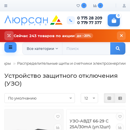
0
0
0
0 775 28 209
0 779 77 377
Сейчас 243 товаров по акции
до −20%
Все категории
овары
Распределительные щиты и счетчики электроэнергии
Устройство защитного отключения
(УЗО)
УЗО-АВДТ 66-29 С
25А/30mA (уп.12шт)