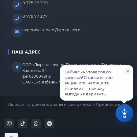
0 775 28 209
0 779 77 377
evgeniya.lursan@gmail.com
НАШ АДРЕС
ООО «Люрсан-групп», Приднестровье, г. Бендеры, ул.
Калинина 24,
Сейчас 243 товаров со
ф/к 0300048118
скидкой! Спросите про
ОАО «Эксимбанк», г.Бендеры, р/с 2212670000000818
акции или напишите
«скидки» — покажу
выгодные варианты.
Люрсан - стройматериалы и сантехника в Приднестровье.
AI