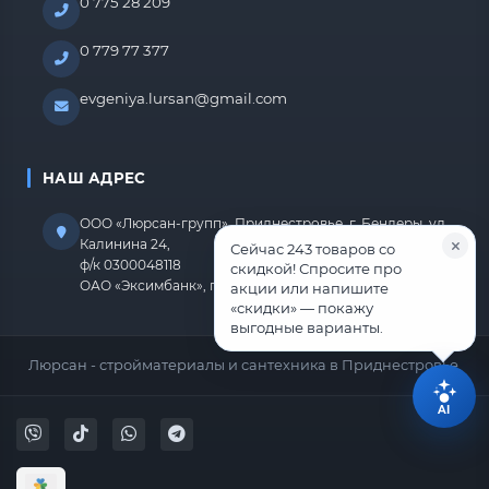
0 775 28 209
0 779 77 377
evgeniya.lursan@gmail.com
НАШ АДРЕС
ООО «Люрсан-групп», Приднестровье, г. Бендеры, ул.
Калинина 24,
Сейчас 243 товаров со
ф/к 0300048118
скидкой! Спросите про
ОАО «Эксимбанк», г.Бендеры, р/с 2212670000000818
акции или напишите
«скидки» — покажу
выгодные варианты.
Люрсан - стройматериалы и сантехника в Приднестровье.
AI