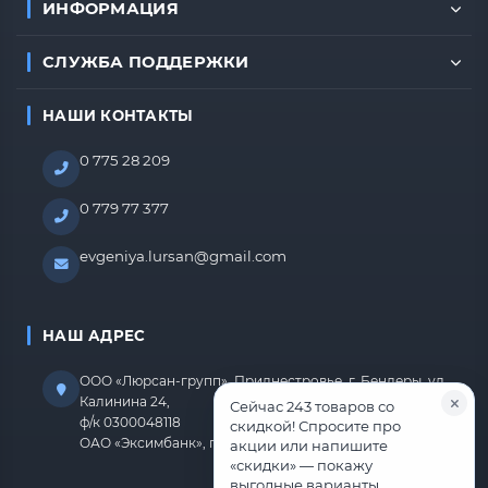
ИНФОРМАЦИЯ
СЛУЖБА ПОДДЕРЖКИ
НАШИ КОНТАКТЫ
0 775 28 209
0 779 77 377
evgeniya.lursan@gmail.com
НАШ АДРЕС
ООО «Люрсан-групп», Приднестровье, г. Бендеры, ул.
Калинина 24,
Сейчас 243 товаров со
ф/к 0300048118
скидкой! Спросите про
ОАО «Эксимбанк», г.Бендеры, р/с 2212670000000818
акции или напишите
«скидки» — покажу
выгодные варианты.