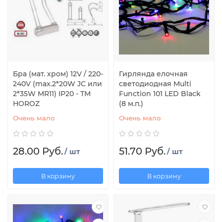
Бра (мат. хром) 12V / 220-
Гирлянда елочная
240V (max.2*20W JC или
светодиодная Multi
2*35W MR11) IP20 - ТМ
Function 101 LED Black
HOROZ
(8 м.п.)
Очень мало
Очень мало
28.00 Руб.
51.70 Руб.
/ шт
/ шт
В корзину
В корзину