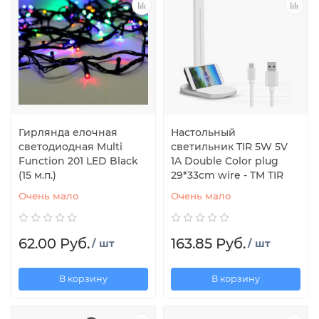
Гирлянда елочная
Настольный
светодиодная Multi
светильник TIR 5W 5V
Function 201 LED Black
1A Double Color plug
(15 м.п.)
29*33cm wire - TM TIR
Очень мало
Очень мало
62.00 Руб.
163.85 Руб.
/ шт
/ шт
В корзину
В корзину