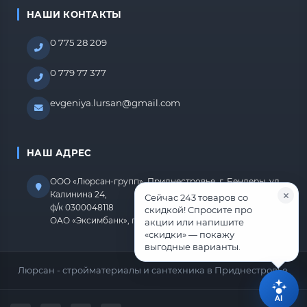
НАШИ КОНТАКТЫ
0 775 28 209
0 779 77 377
evgeniya.lursan@gmail.com
НАШ АДРЕС
ООО «Люрсан-групп», Приднестровье, г. Бендеры, ул.
Калинина 24,
Сейчас 243 товаров со
ф/к 0300048118
скидкой! Спросите про
ОАО «Эксимбанк», г.Бендеры, р/с 2212670000000818
акции или напишите
«скидки» — покажу
выгодные варианты.
Люрсан - стройматериалы и сантехника в Приднестровье.
AI