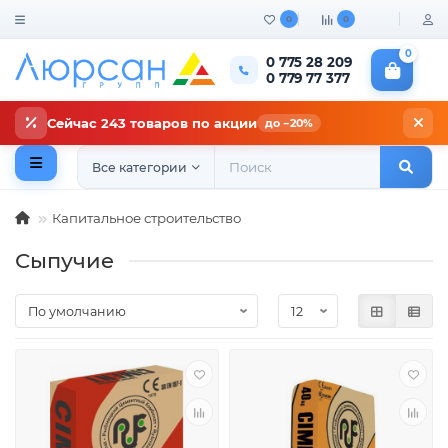
0
0
0
0 775 28 209
0 779 77 377
Сейчас 243 товаров по акции
до −20%
Все категории
Капитальное строительство
Сыпучие