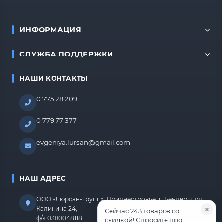
ИНФОРМАЦИЯ
СЛУЖБА ПОДДЕРЖКИ
НАШИ КОНТАКТЫ
0 775 28 209
0 779 77 377
evgeniya.lursan@gmail.com
НАШ АДРЕС
ООО «Люрсан-групп», Приднестровье, г. Бендеры, ул.
Калинина 24,
Сейчас 243 товаров со
ф/к 0300048118
скидкой! Спросите про