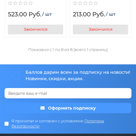
523.00 Руб.
213.00 Руб.
/ шт
/ шт
Закончился
Закончился
Показано с 1 по 8 из 8 (всего 1 страниц)
50
Баллов дарим всем за подписку на новости!
Новинки, скидки, акции.
Оформить подписку
Я прочитал и согласен с условиями
Политика
безопасности