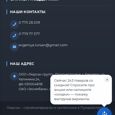
НАШИ КОНТАКТЫ
0 775 28 209
0 779 77 377
evgeniya.lursan@gmail.com
НАШ АДРЕС
ООО «Люрсан-групп», Приднестровье, г. Бендеры, ул.
Калинина 24,
Сейчас 243 товаров со
ф/к 0300048118
скидкой! Спросите про
ОАО «Эксимбанк», г.Бендеры, р/с 2212670000000818
акции или напишите
«скидки» — покажу
выгодные варианты.
Люрсан - стройматериалы и сантехника в Приднестровье.