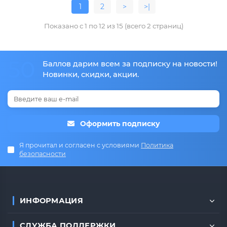
1
2
>
>|
Показано с 1 по 12 из 15 (всего 2 страниц)
50
Баллов дарим всем за подписку на новости!
Новинки, скидки, акции.
Оформить подписку
Я прочитал и согласен с условиями
Политика
безопасности
ИНФОРМАЦИЯ
СЛУЖБА ПОДДЕРЖКИ